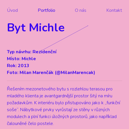
Úvod
Portfolio
O nás
Kontakt
Byt Michle
Typ návrhu: Rezidenční
Místo: Michle
Rok: 2013
Foto: Milan Marenčák (
@MilanMarencak
)
Řešením mezonetového bytu s rozlehlou terasou pro
mladého klienta je avantgardnější prostor šitý na míru
požadavkům. K interiéru bylo přistupováno jako k „funkční
soše“. Nábytkové prvky vyrůstají ze stěny v různých
modulech a plní funkci úložných prostorů, jako například
čalouněné čelo postele.